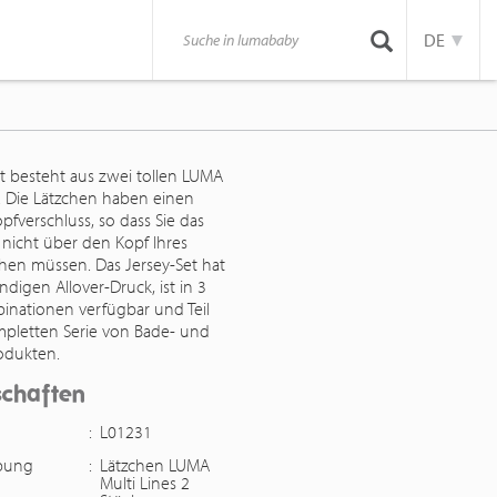
DE
et besteht aus zwei tollen LUMA
. Die Lätzchen haben einen
fverschluss, so dass Sie das
 nicht über den Kopf Ihres
ehen müssen. Das Jersey-Set hat
ndigen Allover-Druck, ist in 3
inationen verfügbar und Teil
mpletten Serie von Bade- und
odukten.
schaften
:
L01231
ibung
:
Lätzchen LUMA
Multi Lines 2