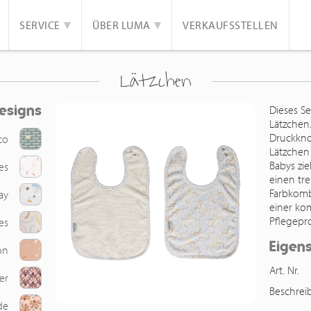
SERVICE
ÜBER LUMA
VERKAUFSSTELLEN
Lätzchen
esigns
Dieses S
Lätzchen
Druckknop
co
Lätzchen
Babys zi
es
einen tre
Farbkomb
ay
einer ko
Pflegepr
es
Eigen
on
Art. Nr.
er
Beschre
de