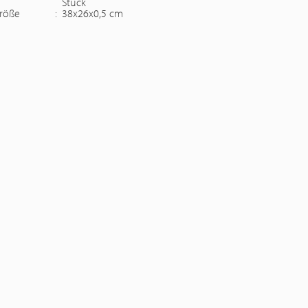
Stück
röße
:
38x26x0,5 cm