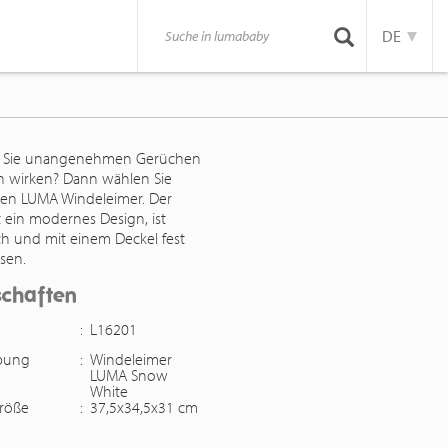
DE
 Sie unangenehmen Gerüchen
 wirken? Dann wählen Sie
den LUMA Windeleimer. Der
t ein modernes Design, ist
ch und mit einem Deckel fest
ssen.
schaften
:
L16201
ibung
:
Windeleimer
LUMA Snow
White
röße
:
37,5x34,5x31 cm