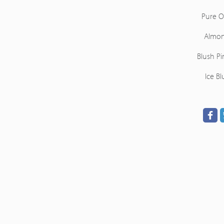
Pure O
Almo
Blush Pi
Ice Bl