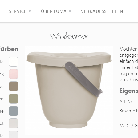
SERVICE
ÜBER LUMA
VERKAUFSSTELLEN
Windeleimer
Farben
Möchten
entgegen
einfach 
te
Eimer ha
hygienis
nk
verschlo
pe
Eigen
en
Art. Nr.
Beschre
ue
at
Maße / G
te