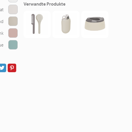
Verwandte Produkte
at
nd
nk
ue