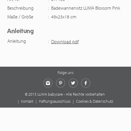
Beschreibung
:
Badewannensitz LUMA Blossom Pink
Maße / Größe
:
49x23x18 cm
Anleitung
Anleitung
:
Download pdf
Folge uns
Instagram
Pinterest
Twitter
Facebook
© 2015 LUMA babycare - Alle Rechte vorbehalten
|
Kontakt
|
Haftungsausschluss
|
Cookies & Datenschutz