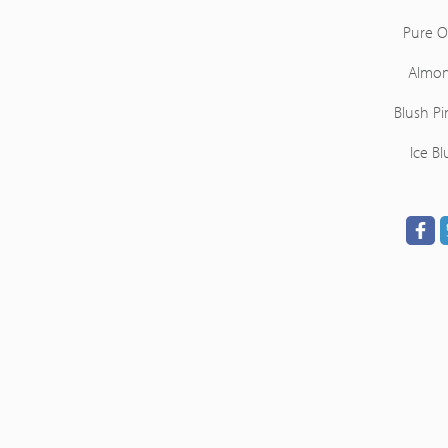
Pure O
Almo
Blush Pi
Ice Bl