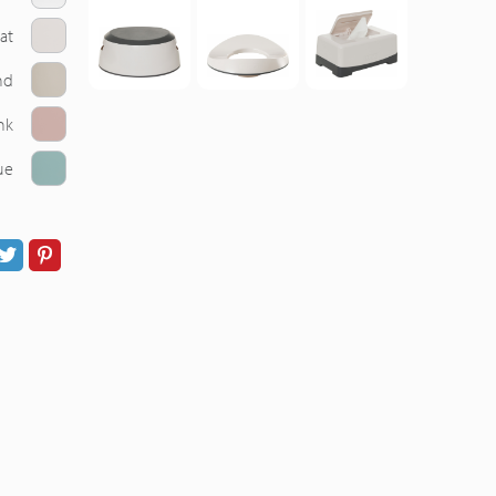
at
nd
nk
ue