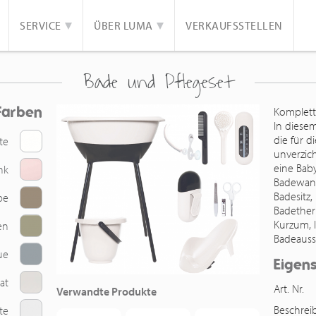
SERVICE
ÜBER LUMA
VERKAUFSSTELLEN
Bade und Pflegeset
Farben
Komplett
In diesem
die für d
te
unverzich
eine Ba
nk
Badewann
Badesitz,
pe
Badether
Kurzum, I
en
Badeauss
ue
Eigen
at
Art. Nr.
Verwandte Produkte
Beschre
te