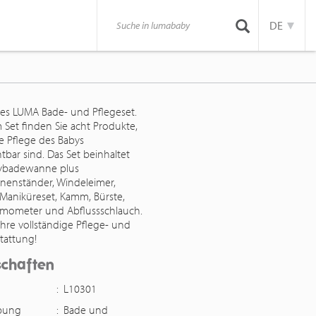
DE
es LUMA Bade- und Pflegeset.
 Set finden Sie acht Produkte,
ie Pflege des Babys
tbar sind. Das Set beinhaltet
bybadewanne plus
enständer, Windeleimer,
 Maniküreset, Kamm, Bürste,
mometer und Abflussschlauch.
hre vollständige Pflege- und
tattung!
schaften
:
L10301
ibung
:
Bade und