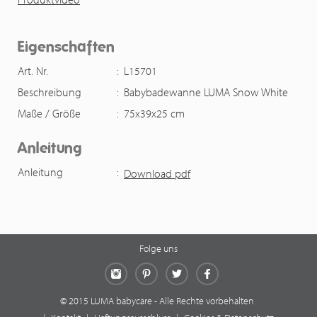
Eigenschaften
Art. Nr.
:
L15701
Beschreibung
:
Babybadewanne LUMA Snow White
Maße / Größe
:
75x39x25 cm
Anleitung
Anleitung
:
Download pdf
Folge uns
Instagram
Pinterest
Twitter
Facebook
© 2015 LUMA babycare - Alle Rechte vorbehalten